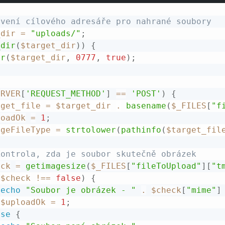
avení cílového adresáře pro nahrané soubory
_dir
=
"uploads/"
;
_dir
(
$target_dir
)
)
{
ir
(
$target_dir
,
0777
,
true
)
;
ERVER
[
'REQUEST_METHOD'
]
==
'POST'
)
{
rget_file
=
$target_dir
.
basename
(
$_FILES
[
"f
loadOk
=
1
;
ageFileType
=
strtolower
(
pathinfo
(
$target_fil
Kontrola, zda je soubor skutečně obrázek
eck
=
getimagesize
(
$_FILES
[
"fileToUpload"
]
[
"t
(
$check
!==
false
)
{
echo
"Soubor je obrázek - "
.
$check
[
"mime"
]
$uploadOk
=
1
;
lse
{