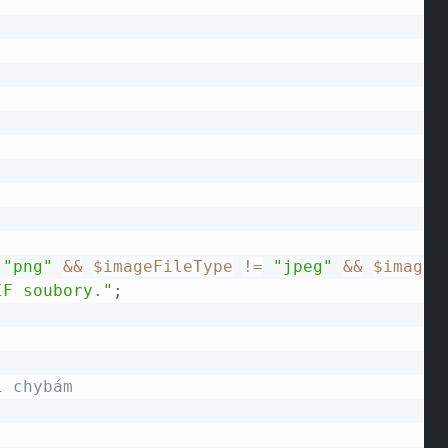
"png"
&&
$imageFileType
!=
"jpeg"
&&
$imageF
IF soubory."
;
i chybám