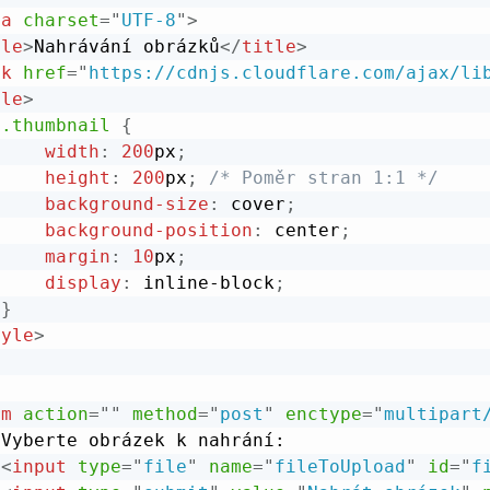
ta
charset
=
"
UTF-8
"
>
tle
>
Nahrávání obrázků
</
title
>
nk
href
=
"
https://cdnjs.cloudflare.com/ajax/li
yle
>
.thumbnail
{
width
:
200
px
;
height
:
200
px
;
/* Poměr stran 1:1 */
background-size
:
 cover
;
background-position
:
 center
;
margin
:
10
px
;
display
:
 inline-block
;
}
tyle
>
rm
action
=
"
"
method
=
"
post
"
enctype
=
"
multipart
Vyberte obrázek k nahrání:

<
input
type
=
"
file
"
name
=
"
fileToUpload
"
id
=
"
f