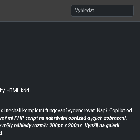
Zadej hledaný výraz
uchý HTML kód
si nechali kompletní fungování vygenerovat. Např. Copilot od
voř mi PHP script na nahrávání obrázků a jejich zobrazení.
by měly náhledy rozměr 200px x 200px. Využij na galerii
d: