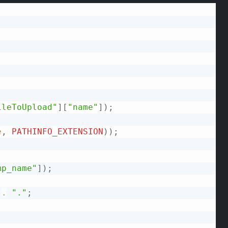
Copy
ileToUpload"
]
[
"name"
]
)
;
e
,
PATHINFO_EXTENSION
)
)
;
mp_name"
]
)
;
.
"."
;