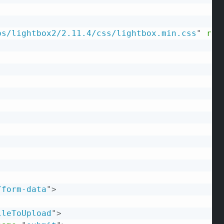
bs/lightbox2/2.11.4/css/lightbox.min.css
"
rel
/form-data
"
>
ileToUpload
"
>