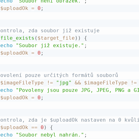
echo
"Soubor není obrázek."
;
$uploadOk
=
0
;
Kontrola, zda soubor již existuje
(
file_exists
(
$target_file
)
)
{
echo
"Soubor již existuje."
;
$uploadOk
=
0
;
Povolení pouze určitých formátů souborů
(
$imageFileType
!=
"jpg"
&&
$imageFileType
!=
echo
"Povoleny jsou pouze JPG, JPEG, PNG a G
$uploadOk
=
0
;
Kontrola, zda je $uploadOk nastaven na 0 kvůl
(
$uploadOk
==
0
)
{
echo
"Soubor nebyl nahrán."
;