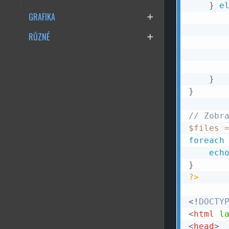
}
e
GRAFIKA
RŮZNÉ
}
}
// Zobr
$files
foreach
ech
}
?>
<!
DOCTY
<
html
l
<
head
>