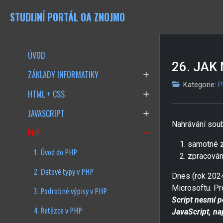
STUDIJNÍ PORTÁL OA ZNOJMO
ÚVOD
26. JAK
ZÁKLADY INFORMATIKY
Kategorie:
P
HTML + CSS
JAVASCRIPT
Nahrávání sou
PHP
samotné z
1. Úvod do PHP
zpracování
2. Datové typy v PHP
Dnes (rok 2024
Microsoftu. P
3. Podrobné výpisy v PHP
Script nesmí p
4. Řetězce v PHP
JavaScript, na