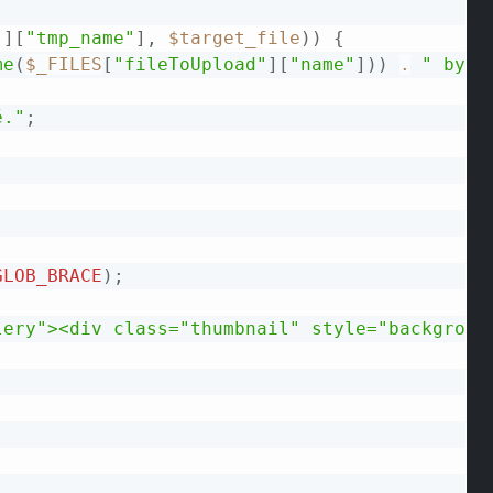
"
]
[
"tmp_name"
]
,
$target_file
)
)
{
me
(
$_FILES
[
"fileToUpload"
]
[
"name"
]
)
)
.
" byl 
ě."
;
GLOB_BRACE
)
;
lery"><div class="thumbnail" style="backgroun