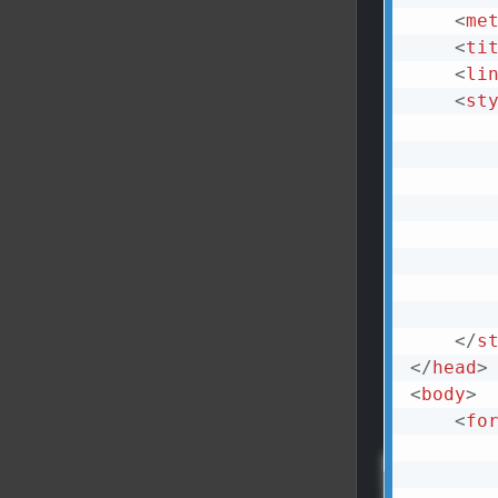
<
me
<
ti
<
li
<
st
</
s
</
head
>
<
body
>
<
fo
        