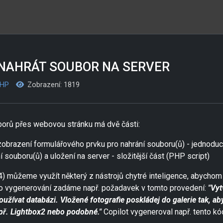
 NAHRÁT SOUBOR NA SERVER
HP
Zobrazení: 1819
borů přes webovou stránku má dvě části:
obrazení formulářového prvku pro nahrání souboru(ů) - jednod
 souboru(ů) a uložení na server - složitější část (PHP script)
) můžeme využít některý z nástrojů chytré inteligence, abychom 
ro vygenerování zadáme např. požadavek v tomto provedení:
"Vyt
oužívat databázi. Vložené fotografie poskládej do galerie tak, a
př. Lightbox2 nebo podobné."
Copilot vygeneroval např. tento kó