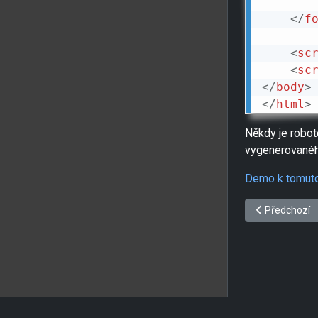
</
f
<
sc
<
sc
</
body
>
</
html
>
Někdy je robo
vygenerovanéh
Demo k tomuto
Předchozí člá
Předchozí