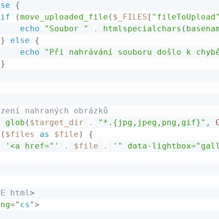
lse
{
if
(
move_uploaded_file
(
$_FILES
[
"fileToUpload
echo
"Soubor "
.
htmlspecialchars
(
basena
}
else
{
echo
"Při nahrávání souboru došlo k chyb
}
azení nahraných obrázků
=
glob
(
$target_dir
.
"*.{jpg,jpeg,png,gif}"
,
(
$files
as
$file
)
{
o
'<a href="'
.
$file
.
'" data-lightbox="gal
PE
html
>
ang
=
"
cs
"
>