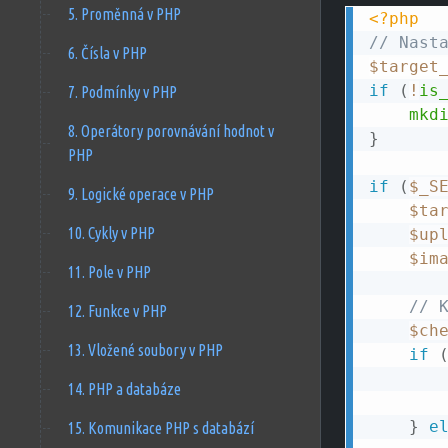
5. Proměnná v PHP
<?php
// Nast
6. Čísla v PHP
$target
if
(
!
is
7. Podmínky v PHP
mkd
8. Operátory porovnávání hodnot v
}
PHP
if
(
$_S
9. Logické operace v PHP
$ta
10. Cykly v PHP
$up
$im
11. Pole v PHP
// 
12. Funkce v PHP
$ch
13. Vložené soubory v PHP
if
14. PHP a databáze
}
e
15. Komunikace PHP s databází