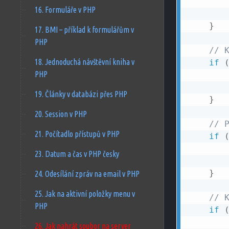
16. Formuláře v PHP
}
17. BMI – příklad k formulářům v
PHP
// 
18. Jednoduchá návštěvní kniha v
if
PHP
19. Články v databázi přes PHP
}
20. Session v PHP
// 
21. Počítadlo přístupů v PHP
if
23. Datum a čas v PHP česky
}
24. Odesílání zpráv na email v PHP
25. Jak na aktivní položky menu v
// 
PHP
if
26. Jak nahrát soubor na server